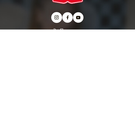
За Подравка
Заштита на приватност
Правила за приватност
Правила за користење на колачиња
Импресум
Правила и услови за користење
www.podravka.com